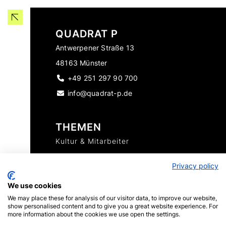
QUADRAT P
Antwerpener Straße 13
48163 Münster
+49 251 297 90 700

info@quadrat-p.de

THEMEN
Kultur & Mitarbeiter
Referenzen
Privacy policy
We use cookies
SOCIAL
We may place these for analysis of our visitor data, to improve our website,
Facebook
show personalised content and to give you a great website experience. For
more information about the cookies we use open the settings.
Instagram